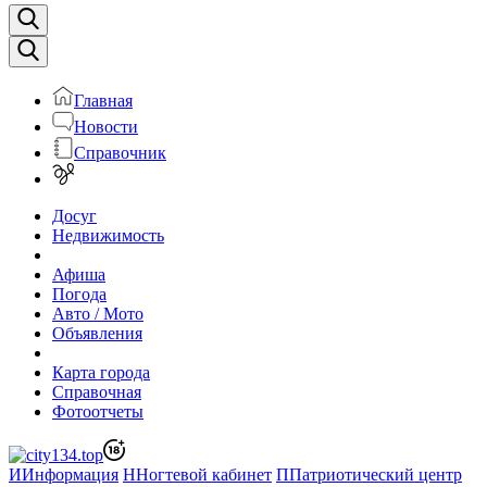
Главная
Новости
Справочник
Досуг
Недвижимость
Афиша
Погода
Авто / Мото
Объявления
Карта города
Справочная
Фотоотчеты
И
Информация
Н
Ногтевой кабинет
П
Патриотический центр