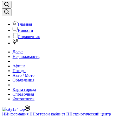
Главная
Новости
Справочник
Досуг
Недвижимость
Афиша
Погода
Авто / Мото
Объявления
Карта города
Справочная
Фотоотчеты
И
Информация
Н
Ногтевой кабинет
П
Патриотический центр