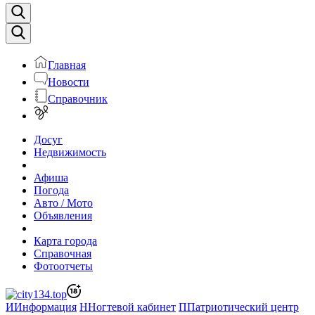
Главная
Новости
Справочник
Досуг
Недвижимость
Афиша
Погода
Авто / Мото
Объявления
Карта города
Справочная
Фотоотчеты
И
Информация
Н
Ногтевой кабинет
П
Патриотический центр