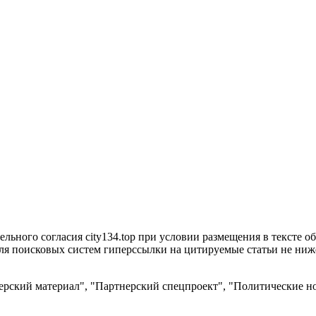
ьного согласия city134.top при условии размещения в тексте обя
я поисковых систем гиперссылки на цитируемые статьи не ниже 
рский материал", "Партнерский спецпроект", "Политические но