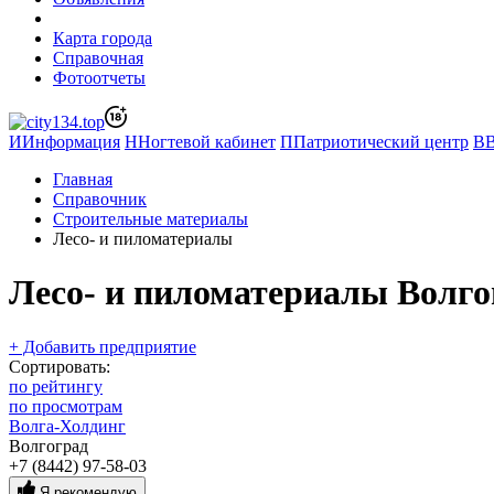
Карта города
Справочная
Фотоотчеты
И
Информация
Н
Ногтевой кабинет
П
Патриотический центр
В
Главная
Справочник
Строительные материалы
Лесо- и пиломатериалы
Лесо- и пиломатериалы Волго
+ Добавить предприятие
Сортировать:
по рейтингу
по просмотрам
Волга-Холдинг
Волгоград
+7 (8442) 97-58-03
Я рекомендую