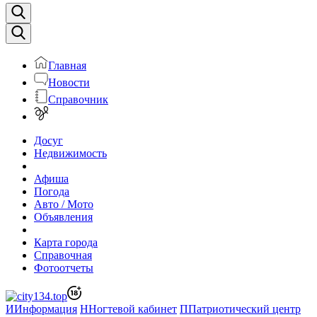
Главная
Новости
Справочник
Досуг
Недвижимость
Афиша
Погода
Авто / Мото
Объявления
Карта города
Справочная
Фотоотчеты
И
Информация
Н
Ногтевой кабинет
П
Патриотический центр