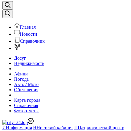
Главная
Новости
Справочник
Досуг
Недвижимость
Афиша
Погода
Авто / Мото
Объявления
Карта города
Справочная
Фотоотчеты
И
Информация
Н
Ногтевой кабинет
П
Патриотический центр