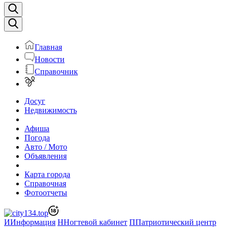
Главная
Новости
Справочник
Досуг
Недвижимость
Афиша
Погода
Авто / Мото
Объявления
Карта города
Справочная
Фотоотчеты
И
Информация
Н
Ногтевой кабинет
П
Патриотический центр