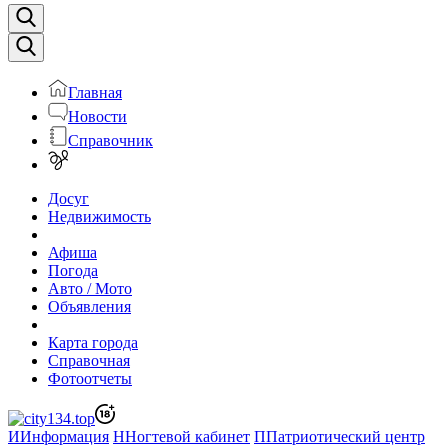
Главная
Новости
Справочник
Досуг
Недвижимость
Афиша
Погода
Авто / Мото
Объявления
Карта города
Справочная
Фотоотчеты
И
Информация
Н
Ногтевой кабинет
П
Патриотический центр