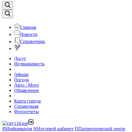
Главная
Новости
Справочник
Досуг
Недвижимость
Афиша
Погода
Авто / Мото
Объявления
Карта города
Справочная
Фотоотчеты
И
Информация
Н
Ногтевой кабинет
П
Патриотический центр