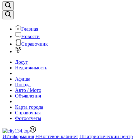
Главная
Новости
Справочник
Досуг
Недвижимость
Афиша
Погода
Авто / Мото
Объявления
Карта города
Справочная
Фотоотчеты
И
Информация
Н
Ногтевой кабинет
П
Патриотический центр