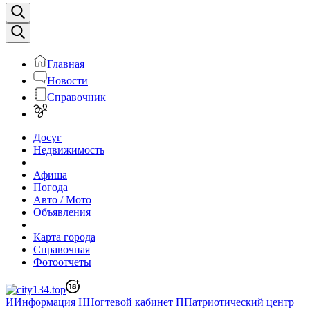
Главная
Новости
Справочник
Досуг
Недвижимость
Афиша
Погода
Авто / Мото
Объявления
Карта города
Справочная
Фотоотчеты
И
Информация
Н
Ногтевой кабинет
П
Патриотический центр