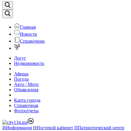
Главная
Новости
Справочник
Досуг
Недвижимость
Афиша
Погода
Авто / Мото
Объявления
Карта города
Справочная
Фотоотчеты
И
Информация
Н
Ногтевой кабинет
П
Патриотический центр