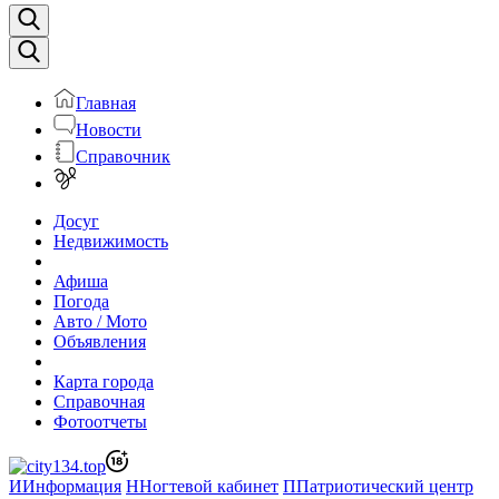
Главная
Новости
Справочник
Досуг
Недвижимость
Афиша
Погода
Авто / Мото
Объявления
Карта города
Справочная
Фотоотчеты
И
Информация
Н
Ногтевой кабинет
П
Патриотический центр