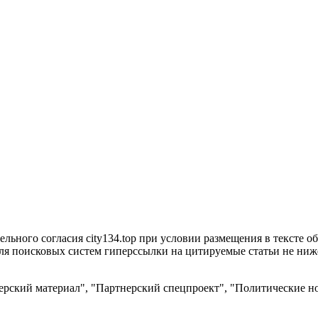
ьного согласия city134.top при условии размещения в тексте обя
я поисковых систем гиперссылки на цитируемые статьи не ниже 
рский материал", "Партнерский спецпроект", "Политические но