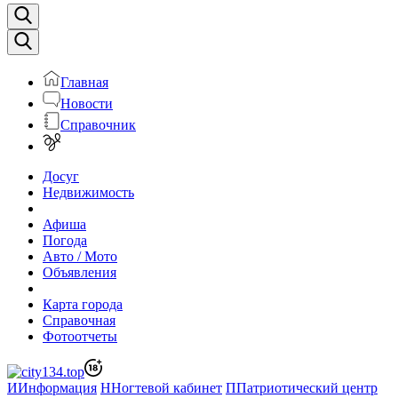
Главная
Новости
Справочник
Досуг
Недвижимость
Афиша
Погода
Авто / Мото
Объявления
Карта города
Справочная
Фотоотчеты
И
Информация
Н
Ногтевой кабинет
П
Патриотический центр