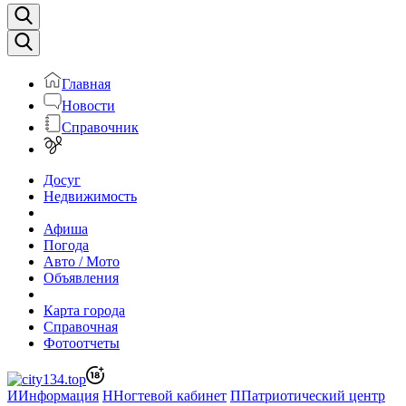
Главная
Новости
Справочник
Досуг
Недвижимость
Афиша
Погода
Авто / Мото
Объявления
Карта города
Справочная
Фотоотчеты
И
Информация
Н
Ногтевой кабинет
П
Патриотический центр