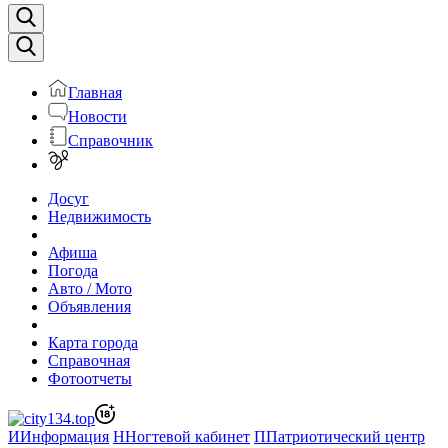
Главная
Новости
Справочник
Досуг
Недвижимость
Афиша
Погода
Авто / Мото
Объявления
Карта города
Справочная
Фотоотчеты
И
Информация
Н
Ногтевой кабинет
П
Патриотический центр