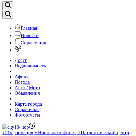
Главная
Новости
Справочник
Досуг
Недвижимость
Афиша
Погода
Авто / Мото
Объявления
Карта города
Справочная
Фотоотчеты
И
Информация
Н
Ногтевой кабинет
П
Патриотический центр