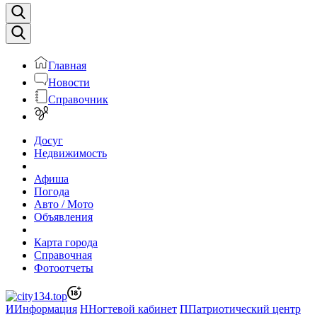
Главная
Новости
Справочник
Досуг
Недвижимость
Афиша
Погода
Авто / Мото
Объявления
Карта города
Справочная
Фотоотчеты
И
Информация
Н
Ногтевой кабинет
П
Патриотический центр