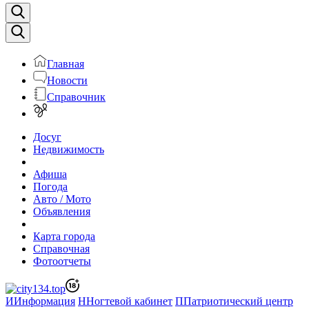
Главная
Новости
Справочник
Досуг
Недвижимость
Афиша
Погода
Авто / Мото
Объявления
Карта города
Справочная
Фотоотчеты
И
Информация
Н
Ногтевой кабинет
П
Патриотический центр