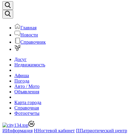
Главная
Новости
Справочник
Досуг
Недвижимость
Афиша
Погода
Авто / Мото
Объявления
Карта города
Справочная
Фотоотчеты
И
Информация
Н
Ногтевой кабинет
П
Патриотический центр