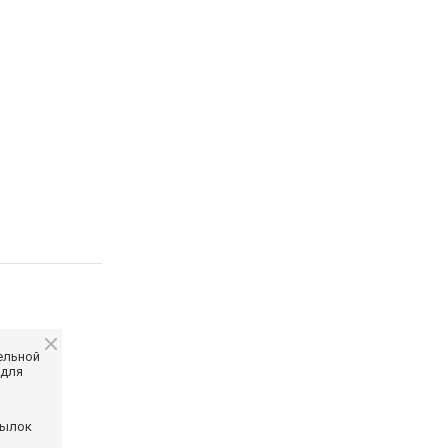
ельной
 для
сылок