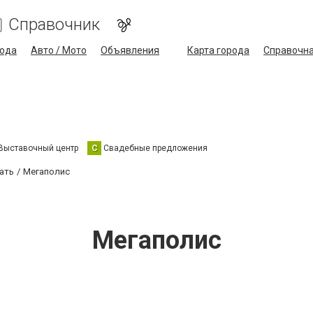
Справочник
ода
Авто / Мото
Объявления
Карта города
Справочн
Выставочный центр
С
Свадебные предложения
ать
Мегаполис
Мегаполис