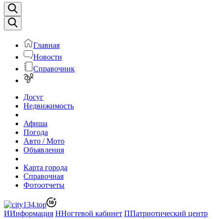
Главная
Новости
Справочник
Досуг
Недвижимость
Афиша
Погода
Авто / Мото
Объявления
Карта города
Справочная
Фотоотчеты
И
Информация
Н
Ногтевой кабинет
П
Патриотический центр