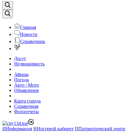
Главная
Новости
Справочник
Досуг
Недвижимость
Афиша
Погода
Авто / Мото
Объявления
Карта города
Справочная
Фотоотчеты
И
Информация
Н
Ногтевой кабинет
П
Патриотический центр