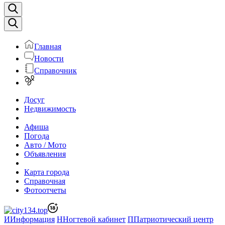
Главная
Новости
Справочник
Досуг
Недвижимость
Афиша
Погода
Авто / Мото
Объявления
Карта города
Справочная
Фотоотчеты
И
Информация
Н
Ногтевой кабинет
П
Патриотический центр