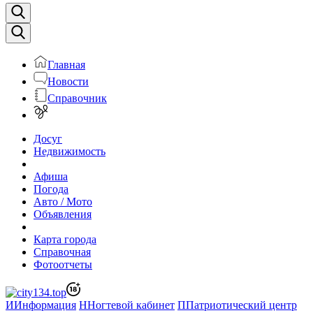
Главная
Новости
Справочник
Досуг
Недвижимость
Афиша
Погода
Авто / Мото
Объявления
Карта города
Справочная
Фотоотчеты
И
Информация
Н
Ногтевой кабинет
П
Патриотический центр