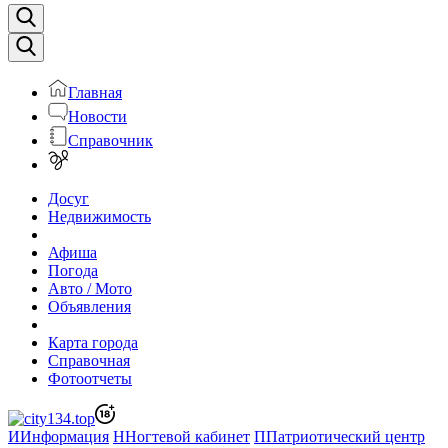
Главная
Новости
Справочник
Досуг
Недвижимость
Афиша
Погода
Авто / Мото
Объявления
Карта города
Справочная
Фотоотчеты
И
Информация
Н
Ногтевой кабинет
П
Патриотический центр