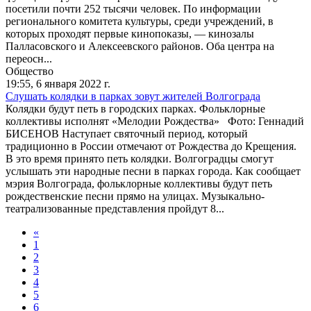
посетили почти 252 тысячи человек. По информации
регионального комитета культуры, среди учреждений, в
которых проходят первые кинопоказы, — кинозалы
Палласовского и Алексеевского районов. Оба центра на
переосн...
Общество
19:55,
6 января 2022 г.
Слушать колядки в парках зовут жителей Волгограда
Колядки будут петь в городских парках. Фольклорные
коллективы исполнят «Мелодии Рождества» Фото: Геннадий
БИСЕНОВ Наступает святочный период, который
традиционно в России отмечают от Рождества до Крещения.
В это время принято петь колядки. Волгоградцы смогут
услышать эти народные песни в парках города. Как сообщает
мэрия Волгограда, фольклорные коллективы будут петь
рождественские песни прямо на улицах. Музыкально-
театрализованные представления пройдут 8...
«
1
2
3
4
5
6