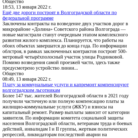
Общество
18:53,
13 января 2022 г.
Ещё две дороги построят в Волгоградской области по
федеральной программе
Заключены контракты на возведение двух участков дорог в
микрорайоне «Долина» Советского района Волгограда —
новые магистрали станут очередным этапом комплексного
развития жилого комплекса. Планируется, что работы на
обоих объектах завершатся до конца года. По информации
облстроя, в рамках заключенных контрактов построят 500-
метровый четырёхполосный участок улицы Родниковой.
Помимо возведения самой проезжей части, здесь также
предусмотрено устройство линии...
Общество
08:49,
13 января 2022 г.
Плату за коммунальные услуги и капремонт компенсируют
волгоградским льготникам
Более 147 тыс. жителей Волгоградской области в 2021 году
получили частичную или полную компенсацию платы за
жилищно-коммунальные услуги (ЖКУ) и взносы на
капитальный ремонт. Размер выплаты зависит от категории
заявителя. По информации комитета социальной защиты
населения Волгоградской области, ветеранам труда и боевых
действий, инвалидам I и II группы, жертвам политических
репрессий, ликвидаторам последствий аварии на