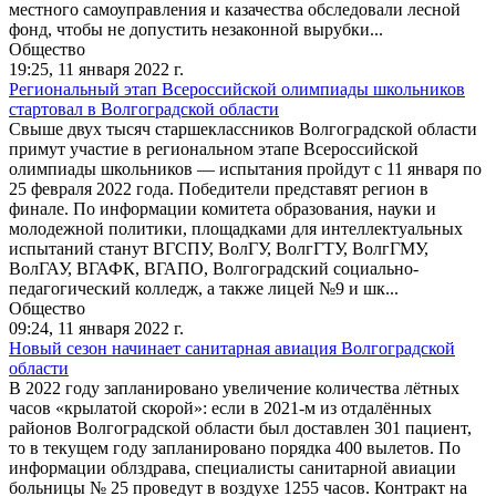
местного самоуправления и казачества обследовали лесной
фонд, чтобы не допустить незаконной вырубки...
Общество
19:25,
11 января 2022 г.
Региональный этап Всероссийской олимпиады школьников
стартовал в Волгоградской области
Свыше двух тысяч старшеклассников Волгоградской области
примут участие в региональном этапе Всероссийской
олимпиады школьников — испытания пройдут с 11 января по
25 февраля 2022 года. Победители представят регион в
финале. По информации комитета образования, науки и
молодежной политики, площадками для интеллектуальных
испытаний станут ВГСПУ, ВолГУ, ВолгГТУ, ВолгГМУ,
ВолГАУ, ВГАФК, ВГАПО, Волгоградский социально-
педагогический колледж, а также лицей №9 и шк...
Общество
09:24,
11 января 2022 г.
Новый сезон начинает cанитарная авиация Волгоградской
области
В 2022 году запланировано увеличение количества лётных
часов «крылатой скорой»: если в 2021-м из отдалённых
районов Волгоградской области был доставлен 301 пациент,
то в текущем году запланировано порядка 400 вылетов. По
информации облздрава, специалисты санитарной авиации
больницы № 25 проведут в воздухе 1255 часов. Контракт на