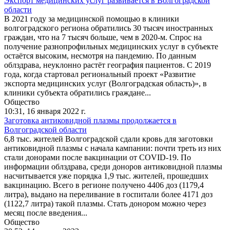
Экспорт медицинских услуг развивается в Волгоградской
области
В 2021 году за медицинской помощью в клиники
волгоградского региона обратились 30 тысяч иностранных
граждан, что на 7 тысяч больше, чем в 2020-м. Спрос на
получение разнопрофильных медицинских услуг в субъекте
остаётся высоким, несмотря на пандемию. По данным
облздрава, неуклонно растёт география пациентов. С 2019
года, когда стартовал региональный проект «Развитие
экспорта медицинских услуг (Волгоградская область)», в
клиники субъекта обратились граждане...
Общество
10:31,
16 января 2022 г.
Заготовка антиковидной плазмы продолжается в
Волгоградской области
6,8 тыс. жителей Волгоградской сдали кровь для заготовки
антиковидной плазмы с начала кампании: почти треть из них
стали донорами после вакцинации от COVID-19. По
информации облздрава, среди доноров антиковидной плазмы
насчитывается уже порядка 1,9 тыс. жителей, прошедших
вакцинацию. Всего в регионе получено 4406 доз (1179,4
литра), выдано на переливание в госпитали более 4171 доз
(1122,7 литра) такой плазмы. Стать донором можно через
месяц после введения...
Общество