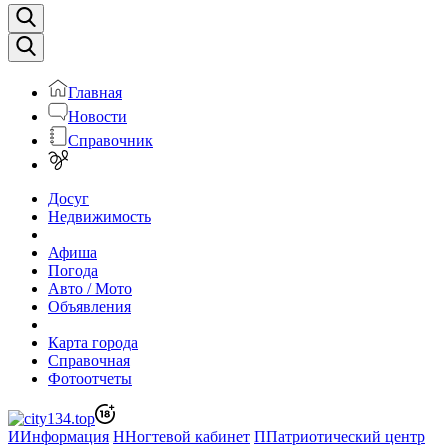
Главная
Новости
Справочник
Досуг
Недвижимость
Афиша
Погода
Авто / Мото
Объявления
Карта города
Справочная
Фотоотчеты
И
Информация
Н
Ногтевой кабинет
П
Патриотический центр