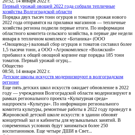
20:52,
14 января 2022 г.
Первый урожай овощей 2022 года собрали тепличные
хозяйства Волгоградской области
Порядка двух тысяч тонн огурцов и томатов урожая нового
2022 года отправятся на прилавки магазинов — тепличные
хозяйства региона подвели первые итоги. По информации
областного комитета сельского хозяйства, в первые две недели
января в тепличном комплексе «Ботаника» (ООО
«Овощевод») валовый сбор огурцов и томатов составил более
1,5 тысячи тонн, а ООО «Агрокомплексе «Волжский»
прибавил к общей овощной корзине еще порядка 185 тонн
томатов. Первый урожай огурц...
Общество
08:50,
14 января 2022 г.
Детские школы искусств модернизируют в волгоградском
регионе
Еще пять детских школ искусств ожидает обновление в 2022
году — учреждения Волгоградской области модернизируют в
рамках регионального проекта «Культурная среда»
нацпроекта «Культура». По информации регионального
комитета культуры, ремонтные работы в 2022 году проведут в
Жирновской детской школе искусств: в здании обновят
концертный зал и кабинеты для музыкальных занятий. В
современных условиях будут заниматься более 250
воспитанников. Еще четыре ДШИ в Свет...