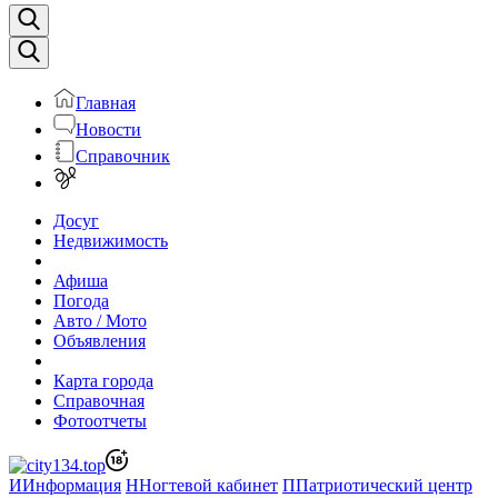
Главная
Новости
Справочник
Досуг
Недвижимость
Афиша
Погода
Авто / Мото
Объявления
Карта города
Справочная
Фотоотчеты
И
Информация
Н
Ногтевой кабинет
П
Патриотический центр