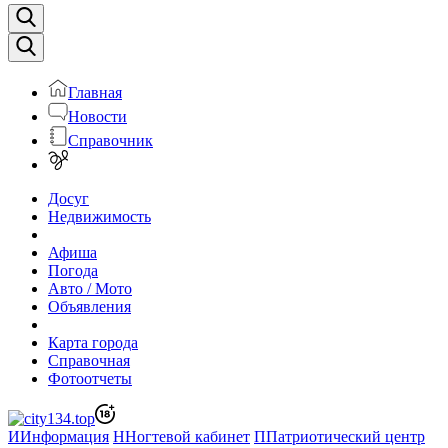
Главная
Новости
Справочник
Досуг
Недвижимость
Афиша
Погода
Авто / Мото
Объявления
Карта города
Справочная
Фотоотчеты
И
Информация
Н
Ногтевой кабинет
П
Патриотический центр