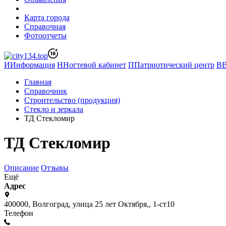
Карта города
Справочная
Фотоотчеты
И
Информация
Н
Ногтевой кабинет
П
Патриотический центр
В
Главная
Справочник
Строительство (продукция)
Стекло и зеркала
ТД Стекломир
ТД Стекломир
Описание
Отзывы
Ещё
Адрес
400000, Волгоград, улица 25 лет Октября,, 1-ст10
Телефон