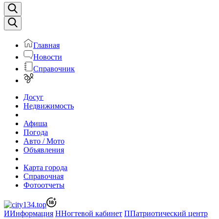
Главная
Новости
Справочник
Досуг
Недвижимость
Афиша
Погода
Авто / Мото
Объявления
Карта города
Справочная
Фотоотчеты
И
Информация
Н
Ногтевой кабинет
П
Патриотический центр