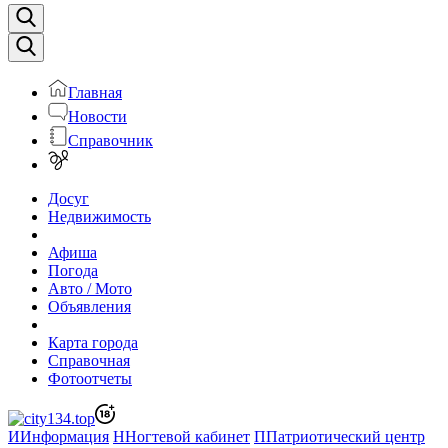
Главная
Новости
Справочник
Досуг
Недвижимость
Афиша
Погода
Авто / Мото
Объявления
Карта города
Справочная
Фотоотчеты
И
Информация
Н
Ногтевой кабинет
П
Патриотический центр