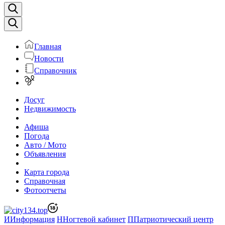
Главная
Новости
Справочник
Досуг
Недвижимость
Афиша
Погода
Авто / Мото
Объявления
Карта города
Справочная
Фотоотчеты
И
Информация
Н
Ногтевой кабинет
П
Патриотический центр