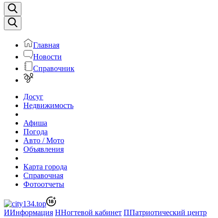
Главная
Новости
Справочник
Досуг
Недвижимость
Афиша
Погода
Авто / Мото
Объявления
Карта города
Справочная
Фотоотчеты
И
Информация
Н
Ногтевой кабинет
П
Патриотический центр