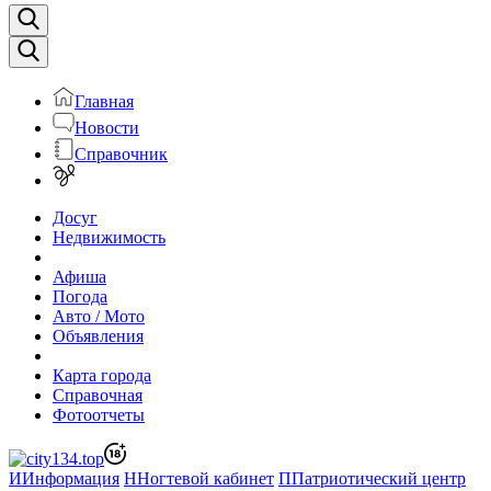
Главная
Новости
Справочник
Досуг
Недвижимость
Афиша
Погода
Авто / Мото
Объявления
Карта города
Справочная
Фотоотчеты
И
Информация
Н
Ногтевой кабинет
П
Патриотический центр