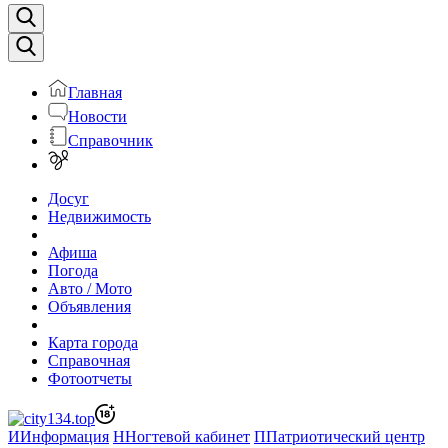
Главная
Новости
Справочник
Досуг
Недвижимость
Афиша
Погода
Авто / Мото
Объявления
Карта города
Справочная
Фотоотчеты
И
Информация
Н
Ногтевой кабинет
П
Патриотический центр