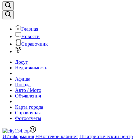
Главная
Новости
Справочник
Досуг
Недвижимость
Афиша
Погода
Авто / Мото
Объявления
Карта города
Справочная
Фотоотчеты
И
Информация
Н
Ногтевой кабинет
П
Патриотический центр