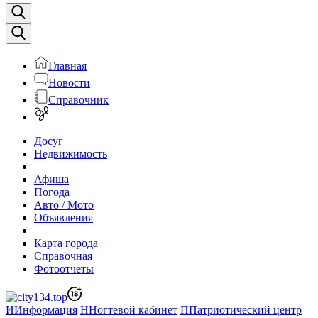
Главная
Новости
Справочник
Досуг
Недвижимость
Афиша
Погода
Авто / Мото
Объявления
Карта города
Справочная
Фотоотчеты
И
Информация
Н
Ногтевой кабинет
П
Патриотический центр