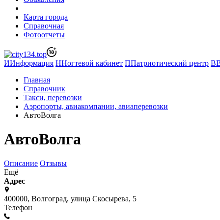
Карта города
Справочная
Фотоотчеты
И
Информация
Н
Ногтевой кабинет
П
Патриотический центр
В
Главная
Справочник
Такси, перевозки
Аэропорты, авиакомпании, авиаперевозки
АвтоВолга
АвтоВолга
Описание
Отзывы
Ещё
Адрес
400000, Волгоград, улица Скосырева, 5
Телефон