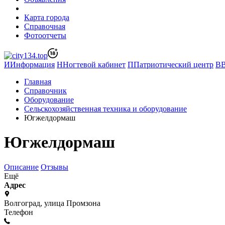
Карта города
Справочная
Фотоотчеты
И
Информация
Н
Ногтевой кабинет
П
Патриотический центр
В
Главная
Справочник
Оборудование
Сельскохозяйственная техника и оборудование
Югжелдормаш
Югжелдормаш
Описание
Отзывы
Ещё
Адрес
Волгоград, улица Промзона
Телефон