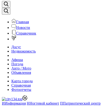
Главная
Новости
Справочник
Досуг
Недвижимость
Афиша
Погода
Авто / Мото
Объявления
Карта города
Справочная
Фотоотчеты
И
Информация
Н
Ногтевой кабинет
П
Патриотический центр