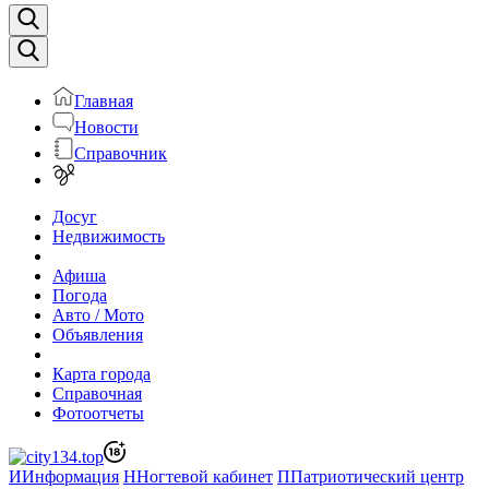
Главная
Новости
Справочник
Досуг
Недвижимость
Афиша
Погода
Авто / Мото
Объявления
Карта города
Справочная
Фотоотчеты
И
Информация
Н
Ногтевой кабинет
П
Патриотический центр