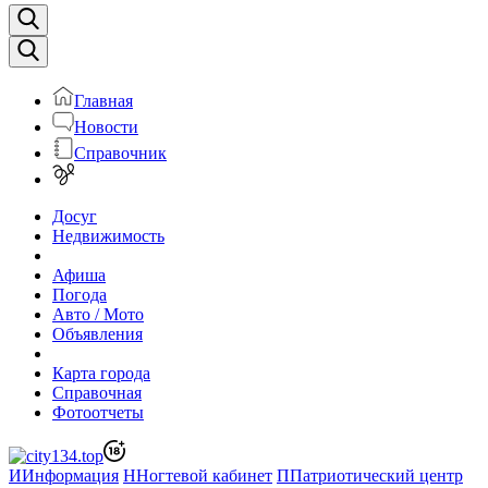
Главная
Новости
Справочник
Досуг
Недвижимость
Афиша
Погода
Авто / Мото
Объявления
Карта города
Справочная
Фотоотчеты
И
Информация
Н
Ногтевой кабинет
П
Патриотический центр