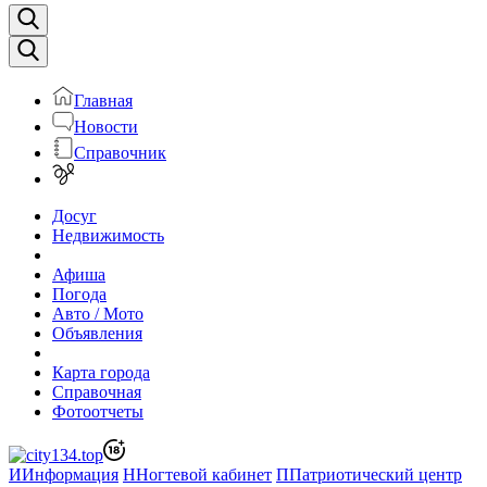
Главная
Новости
Справочник
Досуг
Недвижимость
Афиша
Погода
Авто / Мото
Объявления
Карта города
Справочная
Фотоотчеты
И
Информация
Н
Ногтевой кабинет
П
Патриотический центр