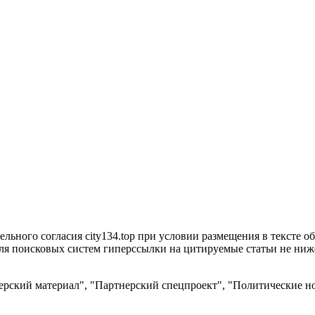
ьного согласия city134.top при условии размещения в тексте обя
я поисковых систем гиперссылки на цитируемые статьи не ниже 
рский материал", "Партнерский спецпроект", "Политические но