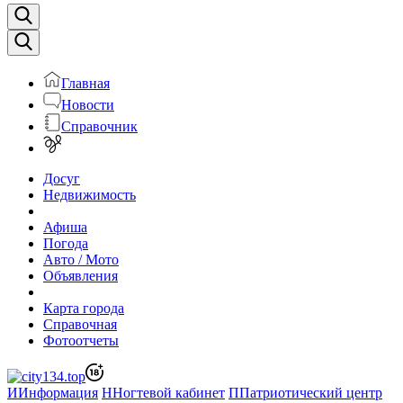
Главная
Новости
Справочник
Досуг
Недвижимость
Афиша
Погода
Авто / Мото
Объявления
Карта города
Справочная
Фотоотчеты
И
Информация
Н
Ногтевой кабинет
П
Патриотический центр