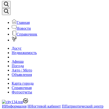
Главная
Новости
Справочник
Досуг
Недвижимость
Афиша
Погода
Авто / Мото
Объявления
Карта города
Справочная
Фотоотчеты
И
Информация
Н
Ногтевой кабинет
П
Патриотический центр