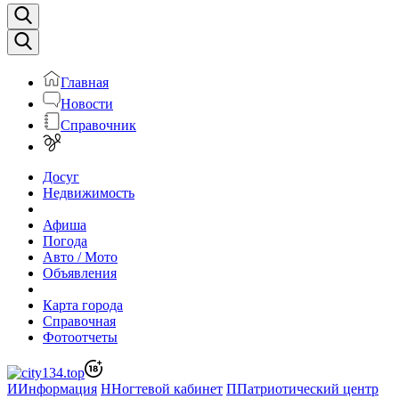
Главная
Новости
Справочник
Досуг
Недвижимость
Афиша
Погода
Авто / Мото
Объявления
Карта города
Справочная
Фотоотчеты
И
Информация
Н
Ногтевой кабинет
П
Патриотический центр